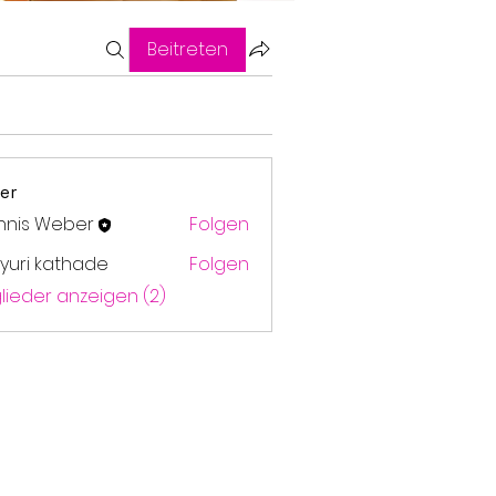
Beitreten
er
nnis Weber
Folgen
yuri kathade
Folgen
glieder anzeigen (2)