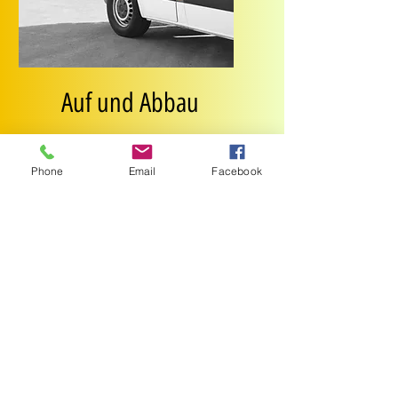
Auf und Abbau
Unser Logistikteam stimmt
Phone
Email
Facebook
sich bezüglich der möglichen
Auf und Abbauzeiten mit
Ihnen ab.
Garantiert sind wir pünktlich
betriebsbereit.
Jetzt als Städte-Partner
bewerben: