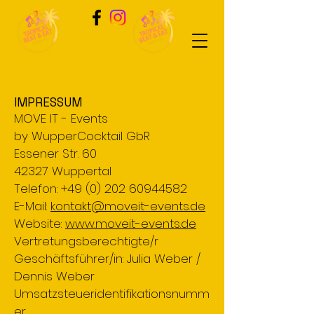
IMPRESSUM
MOVE IT - Events
by WupperCocktail GbR
Essener Str. 60
42327 Wuppertal
Telefon:
+49 (0) 202 60944582
E-Mail:
kontakt@moveit-events.de
Website:
www.moveit-events.de
Vertretungsberechtigte/r
Geschäftsführer/in: Julia Weber /
Dennis Weber
Umsatzsteueridentifikationsnumm
er