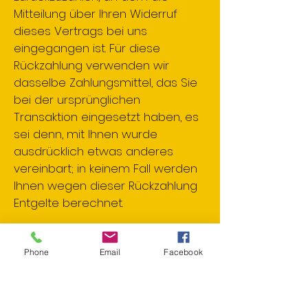
Mitteilung über Ihren Widerruf
dieses Vertrags bei uns
eingegangen ist. Für diese
Rückzahlung verwenden wir
dasselbe Zahlungsmittel, das Sie
bei der ursprünglichen
Transaktion eingesetzt haben, es
sei denn, mit Ihnen wurde
ausdrücklich etwas anderes
vereinbart; in keinem Fall werden
Ihnen wegen dieser Rückzahlung
Entgelte berechnet.
Haben Sie verlangt, dass die
Dienstleistungen während der
Phone
Email
Facebook
Widerrufsfrist beginnen soll, so
haben Sie uns einen
angemessenen Betrag zu zahlen,