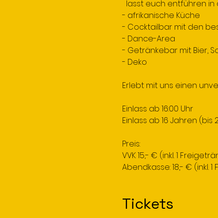
lasst euch entführen in 
- afrikanische Küche
- Cocktailbar mit den be
- Dance-Area
- Getränkebar mit Bier, So
- Deko
Erlebt mit uns einen unv
Einlass ab 16:00 Uhr
Einlass ab 16 Jahren (bis
Preis:
VVK 15,- € (inkl. 1 Freigeträ
Abendkasse: 18,- € (inkl. 1
Tickets