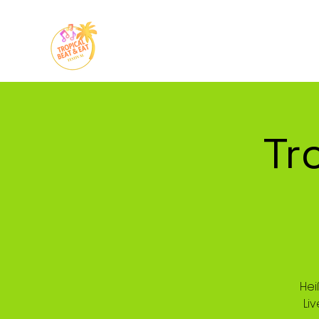
Start
Veranst
Tr
Hei
Li