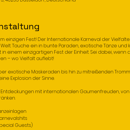
nstaltung
m einzigen Fest! Der Internationale Karneval der Vielfalt
r Welt. Tauche ein in bunte Paraden, exotische Tänze und 
t in einem einzigartigen Fest der Einheit. Sei dabei, wenn d
ren – wo Vielfalt auflebt!
r exotische Maskeraden bis hin zu mitreißenden Tromme
eine Explosion der Sinne.
che Entdeckungen mit internationalen Gaumenfreuden, vo
ränken.
anzeinlagen
Karnevalshits
 Special Guests)