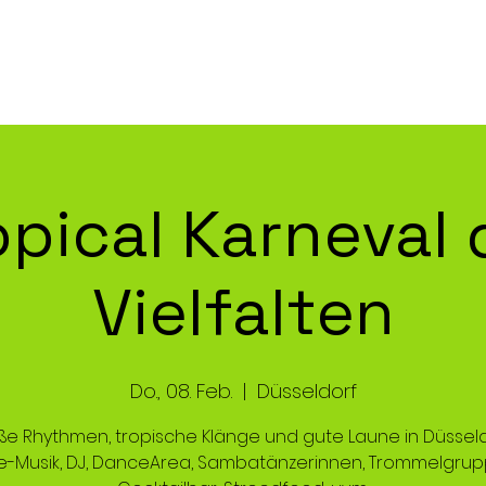
altungen
Festival-Facts
Partner werden
opical Karneval 
Vielfalten
Do., 08. Feb.
  |  
Düsseldorf
ße Rhythmen, tropische Klänge und gute Laune in Düssel
ve-Musik, DJ, DanceArea, Sambatänzerinnen, Trommelgrup