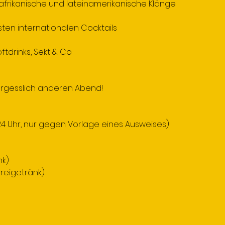
afrikanische und lateinamerikanische Klänge
sten internationalen Cocktails
ftdrinks, Sekt & Co
ergesslich anderen Abend!
 24 Uhr, nur gegen Vorlage eines Ausweises)
nk)
 Freigetränk)